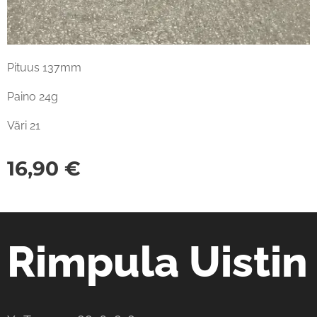
Pituus 137mm
Paino 24g
Väri 21
16,90
€
Rimpula Uistin