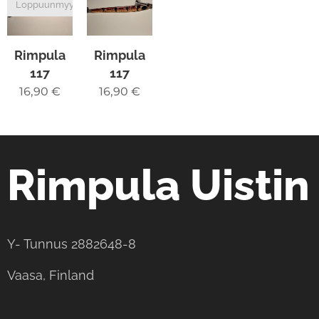
Loppuunmyyty
Rimpula
Rimpula
117
117
16,90
€
16,90
€
Rimpula Uistin
Y- Tunnus 2882648-8
Vaasa, Finland