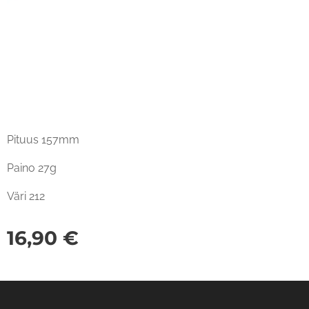
Pituus 157mm
Paino 27g
Väri 212
16,90
€