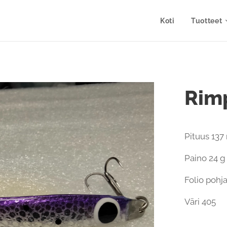
Koti
Tuotteet
Rimp
Pituus 13
Paino 24 g
Folio pohj
Väri 405