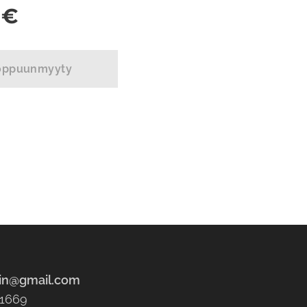
€
oppuunmyyty
tin@gmail.com
31669