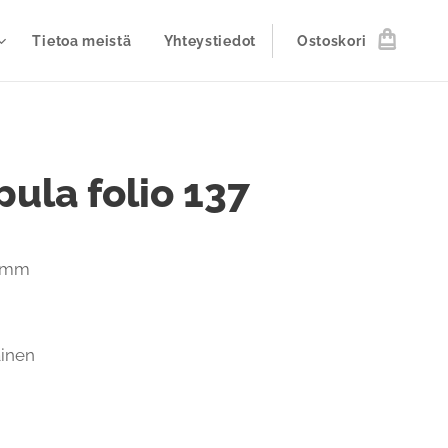
Tietoa meistä
Yhteystiedot
Ostoskori
ula folio 137
7 mm
ainen