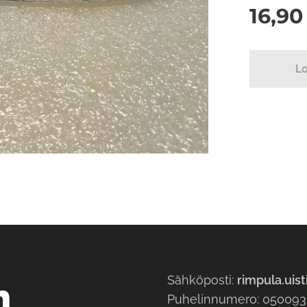
16,90
L
Sähköposti:
rimpula.uis
n
Puhelinnumero: 05009